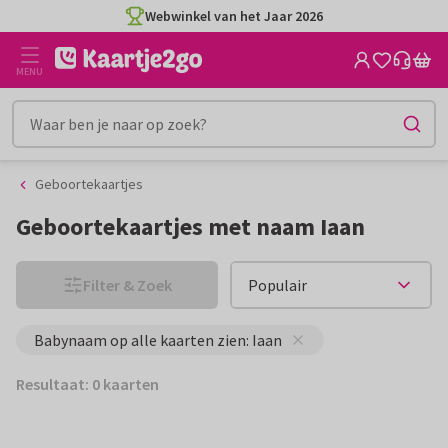
Ga
Ga
Webwinkel van het Jaar 2026
naar
naar
de
het
MENU
inhoud
filter
Geboortekaartjes
Geboortekaartjes met naam Iaan
Filter & Zoek
Babynaam op alle kaarten zien: Iaan
Resultaat: 0 kaarten