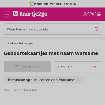
Ga
Ga
Webwinkel van het Jaar 2026
naar
naar
de
het
MENU
inhoud
filter
Geboortekaartjes
Geboortekaartjes met naam Warsame
Filter & Zoek
Babynaam op alle kaarten zien: Warsame
Resultaat: 0 kaarten