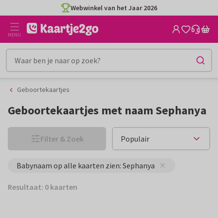
Ga
Ga
Webwinkel van het Jaar 2026
naar
naar
de
het
MENU
inhoud
filter
Geboortekaartjes
Geboortekaartjes met naam Sephanya
Filter & Zoek
Babynaam op alle kaarten zien: Sephanya
Resultaat: 0 kaarten