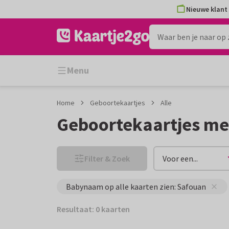
Ga
Ga
Nieuwe klant 
naar
naar
de
het
inhoud
filter
Menu
Home
Geboortekaartjes
Alle
Geboortekaartjes m
Filter & Zoek
Voor een...
Babynaam op alle kaarten zien: Safouan
Resultaat: 0 kaarten