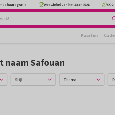
= 1e kaart gratis
Webwinkel van het Jaar 2026
CO2-
Kaarten
Cade
et naam Safouan
Stijl
Thema
D