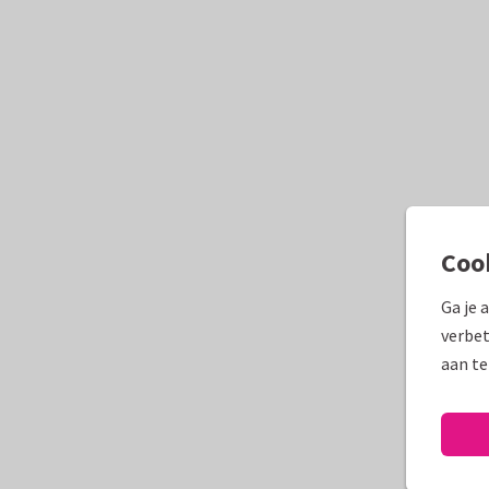
Coo
Ga je 
verbet
aan te