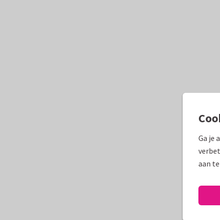
Coo
Ga je 
verbet
aan te