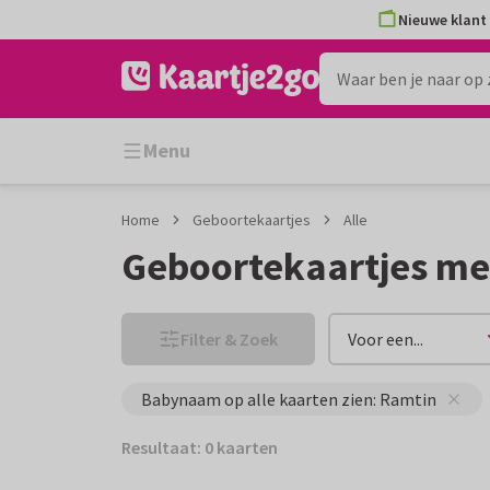
Ga
Ga
Nieuwe klant 
naar
naar
de
het
inhoud
filter
Menu
Home
Geboortekaartjes
Alle
Geboortekaartjes m
Filter & Zoek
Voor een...
Babynaam op alle kaarten zien: Ramtin
Resultaat: 0 kaarten