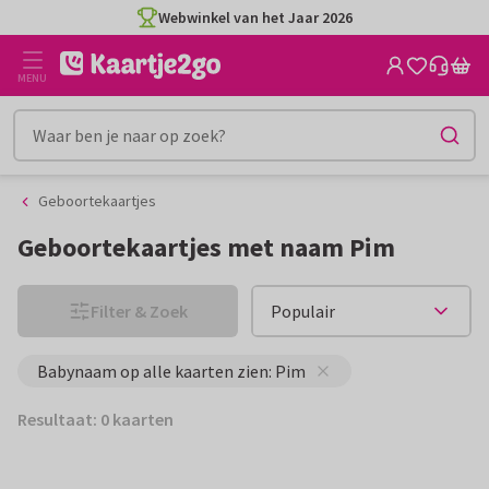
Ga
Ga
Webwinkel van het Jaar 2026
naar
naar
de
het
MENU
inhoud
filter
Geboortekaartjes
Geboortekaartjes met naam Pim
Filter & Zoek
Babynaam op alle kaarten zien: Pim
Resultaat: 0 kaarten