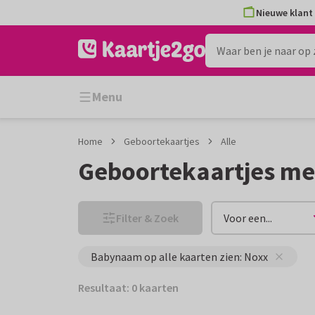
Ga
Ga
Nieuwe klant 
naar
naar
de
het
inhoud
filter
Menu
Home
Geboortekaartjes
Alle
Geboortekaartjes m
Filter & Zoek
Voor een...
Babynaam op alle kaarten zien: Noxx
Resultaat: 0 kaarten