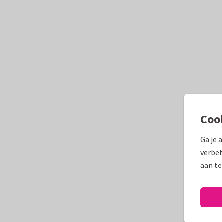
Coo
Ga je 
verbet
aan te