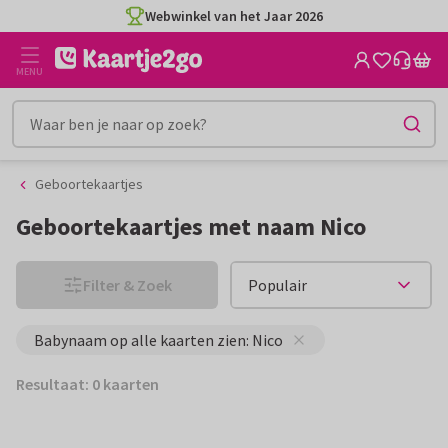
Ga
Ga
Webwinkel van het Jaar 2026
naar
naar
de
het
MENU
inhoud
filter
Geboortekaartjes
Geboortekaartjes met naam Nico
Filter & Zoek
Babynaam op alle kaarten zien: Nico
Resultaat: 0 kaarten