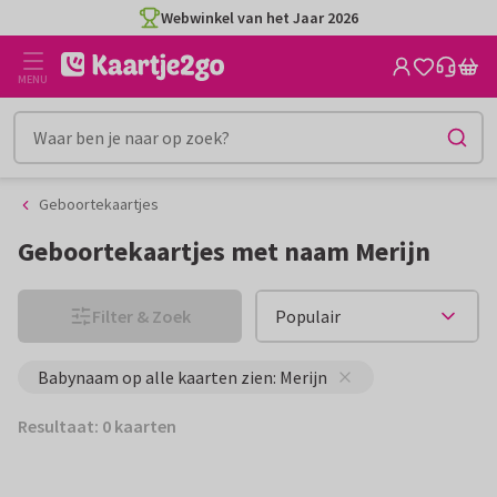
Ga
Ga
Webwinkel van het Jaar 2026
naar
naar
de
het
MENU
inhoud
filter
Geboortekaartjes
Geboortekaartjes met naam Merijn
Filter & Zoek
Babynaam op alle kaarten zien: Merijn
Resultaat: 0 kaarten