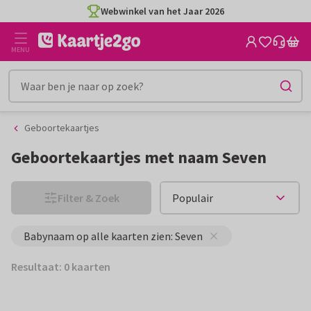
Ga
Ga
Webwinkel van het Jaar 2026
naar
naar
de
het
MENU
inhoud
filter
Geboortekaartjes
Geboortekaartjes met naam Seven
Filter & Zoek
Babynaam op alle kaarten zien: Seven
Resultaat: 0 kaarten