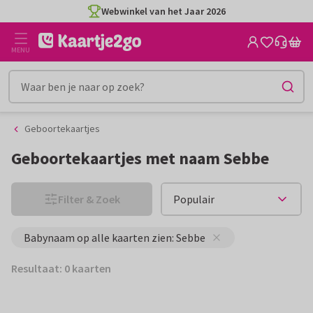
Ga
Ga
Webwinkel van het Jaar 2026
naar
naar
de
het
MENU
inhoud
filter
Geboortekaartjes
Geboortekaartjes met naam Sebbe
Filter & Zoek
Babynaam op alle kaarten zien: Sebbe
Resultaat: 0 kaarten