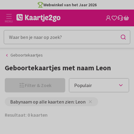
Ga
Ga
Webwinkel van het Jaar 2026
naar
naar
de
het
MENU
inhoud
filter
Geboortekaartjes
Geboortekaartjes met naam Leon
Filter & Zoek
Babynaam op alle kaarten zien: Leon
Resultaat: 0 kaarten