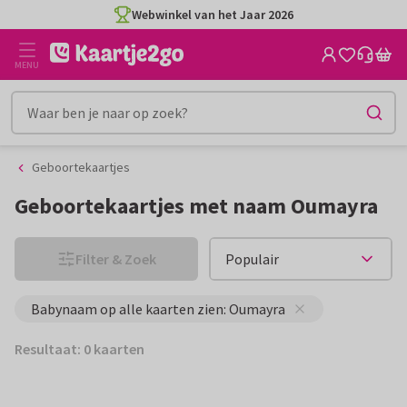
Ga
Ga
Webwinkel van het Jaar 2026
naar
naar
de
het
MENU
inhoud
filter
Geboortekaartjes
Geboortekaartjes met naam Oumayra
Filter & Zoek
Babynaam op alle kaarten zien: Oumayra
Resultaat: 0 kaarten