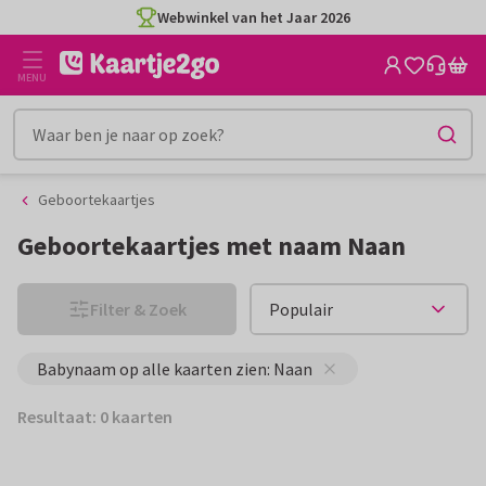
Ga
Ga
Webwinkel van het Jaar 2026
naar
naar
de
het
MENU
inhoud
filter
Geboortekaartjes
Geboortekaartjes met naam Naan
Filter & Zoek
Babynaam op alle kaarten zien: Naan
Resultaat: 0 kaarten