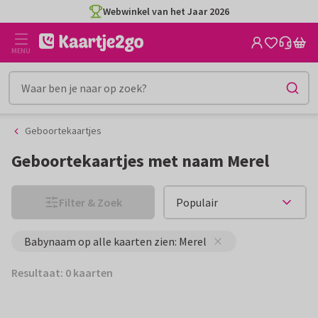
Ga
Ga
Webwinkel van het Jaar 2026
naar
naar
de
het
MENU
inhoud
filter
Geboortekaartjes
Geboortekaartjes met naam Merel
Filter & Zoek
Babynaam op alle kaarten zien: Merel
Resultaat: 0 kaarten