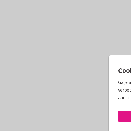
Coo
Ga je 
verbet
aan te