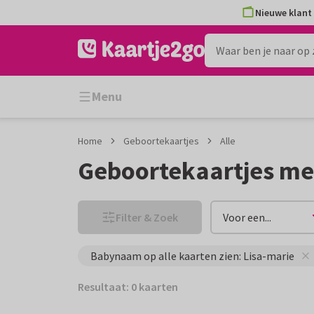
Ga
Ga
Nieuwe klant 
naar
naar
de
het
inhoud
filter
Menu
Home
Geboortekaartjes
Alle
Geboortekaartjes me
Filter & Zoek
Voor een...
Babynaam op alle kaarten zien: Lisa-marie
Resultaat: 0 kaarten