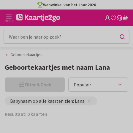
Ga
Ga
Webwinkel van het Jaar 2026
naar
naar
de
het
MENU
inhoud
filter
Geboortekaartjes
Geboortekaartjes met naam Lana
Filter & Zoek
Babynaam op alle kaarten zien: Lana
Resultaat: 0 kaarten