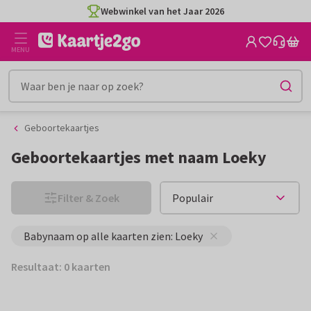
Ga
Ga
Webwinkel van het Jaar 2026
naar
naar
de
het
MENU
inhoud
filter
Geboortekaartjes
Geboortekaartjes met naam Loeky
Filter & Zoek
Babynaam op alle kaarten zien: Loeky
Resultaat: 0 kaarten