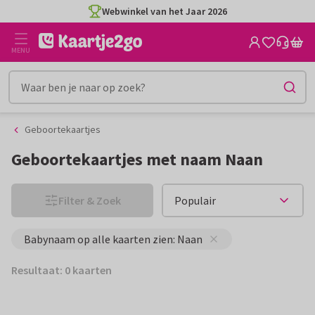
Ga
Ga
Webwinkel van het Jaar 2026
naar
naar
de
het
MENU
inhoud
filter
Geboortekaartjes
Geboortekaartjes met naam Naan
Filter & Zoek
Babynaam op alle kaarten zien: Naan
Resultaat: 0 kaarten