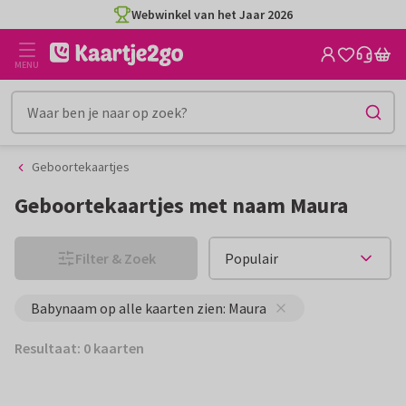
Ga
Ga
Webwinkel van het Jaar 2026
naar
naar
de
het
MENU
inhoud
filter
Geboortekaartjes
Geboortekaartjes met naam Maura
Filter & Zoek
Babynaam op alle kaarten zien: Maura
Resultaat: 0 kaarten