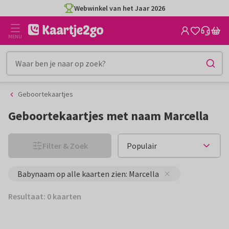
Ga
Ga
Webwinkel van het Jaar 2026
naar
naar
de
het
MENU
inhoud
filter
Geboortekaartjes
Geboortekaartjes met naam Marcella
Filter & Zoek
Babynaam op alle kaarten zien: Marcella
Resultaat: 0 kaarten