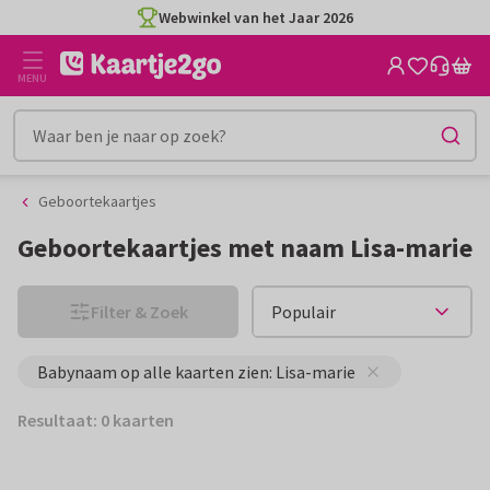
Ga
Ga
Webwinkel van het Jaar 2026
naar
naar
de
het
MENU
inhoud
filter
Geboortekaartjes
Geboortekaartjes met naam Lisa-marie
Filter & Zoek
Babynaam op alle kaarten zien: Lisa-marie
Resultaat: 0 kaarten