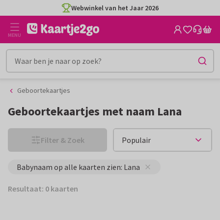
Ga
Ga
Webwinkel van het Jaar 2026
naar
naar
de
het
MENU
inhoud
filter
Geboortekaartjes
Geboortekaartjes met naam Lana
Filter & Zoek
Babynaam op alle kaarten zien: Lana
Resultaat: 0 kaarten