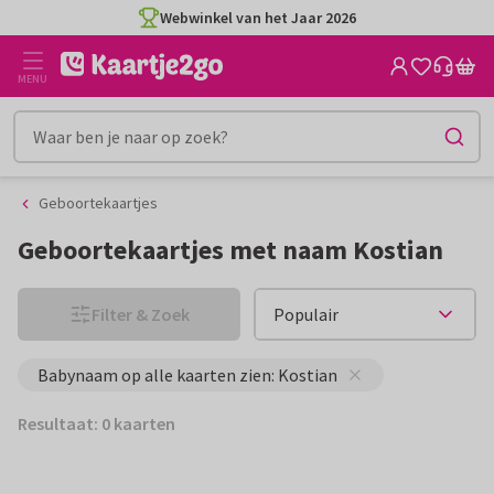
Ga
Ga
Webwinkel van het Jaar 2026
naar
naar
de
het
MENU
inhoud
filter
Geboortekaartjes
Geboortekaartjes met naam Kostian
Filter & Zoek
Babynaam op alle kaarten zien: Kostian
Resultaat: 0 kaarten