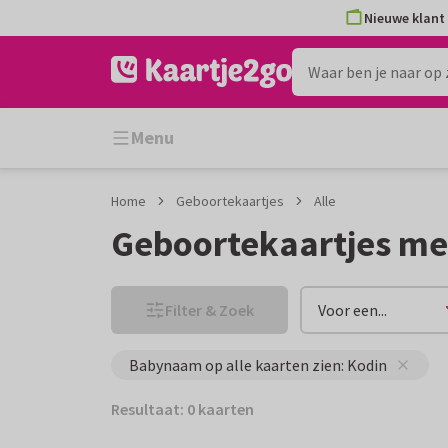
Ga
Ga
Nieuwe klant 
naar
naar
de
het
inhoud
filter
Menu
Home
Geboortekaartjes
Alle
Geboortekaartjes me
Filter & Zoek
Voor een...
Babynaam op alle kaarten zien: Kodin
Resultaat: 0 kaarten