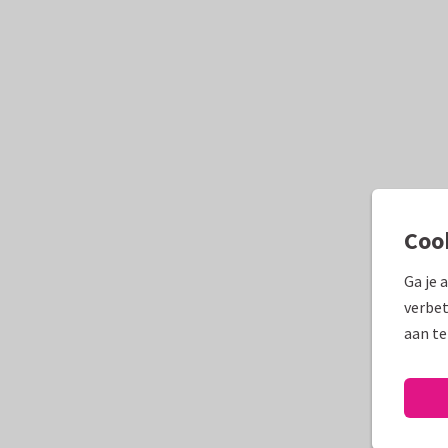
Coo
Ga je 
verbet
aan te