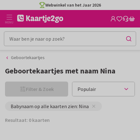
Ga
Ga
Webwinkel van het Jaar 2026
naar
naar
de
het
MENU
inhoud
filter
Geboortekaartjes
Geboortekaartjes met naam Nina
Filter & Zoek
Babynaam op alle kaarten zien: Nina
Resultaat: 0 kaarten