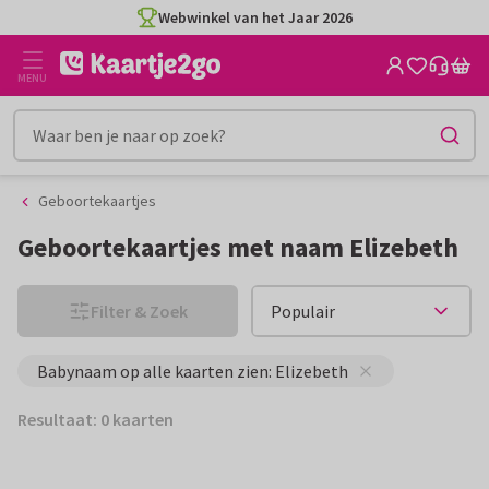
Ga
Ga
Webwinkel van het Jaar 2026
naar
naar
de
het
MENU
inhoud
filter
Geboortekaartjes
Geboortekaartjes met naam Elizebeth
Filter & Zoek
Babynaam op alle kaarten zien: Elizebeth
Resultaat: 0 kaarten