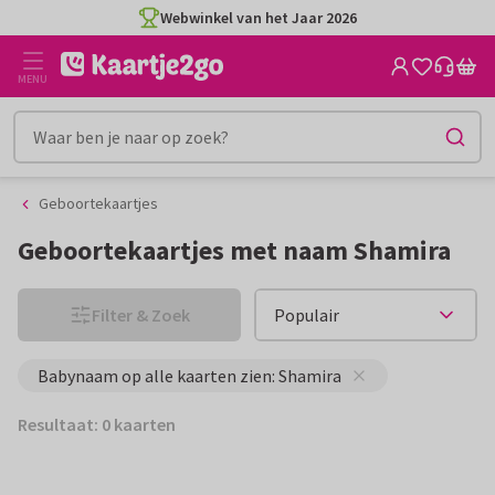
Ga
Ga
Webwinkel van het Jaar 2026
naar
naar
de
het
MENU
inhoud
filter
Geboortekaartjes
Geboortekaartjes met naam Shamira
Filter & Zoek
Babynaam op alle kaarten zien: Shamira
Resultaat: 0 kaarten