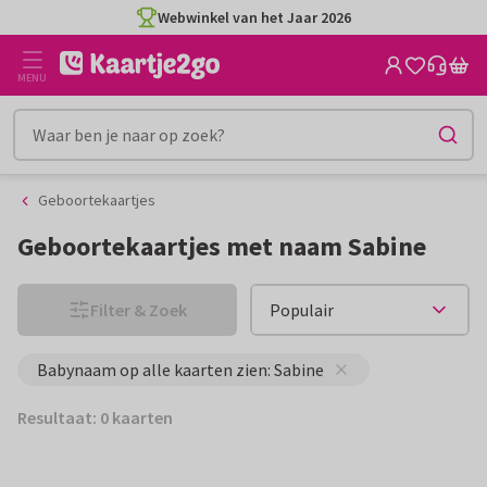
Ga
Ga
Webwinkel van het Jaar 2026
naar
naar
de
het
MENU
inhoud
filter
Geboortekaartjes
Geboortekaartjes met naam Sabine
Filter & Zoek
Babynaam op alle kaarten zien: Sabine
Resultaat: 0 kaarten