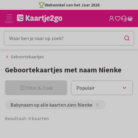
Ga
Ga
Webwinkel van het Jaar 2026
naar
naar
de
het
MENU
inhoud
filter
Geboortekaartjes
Geboortekaartjes met naam Nienke
Filter & Zoek
Babynaam op alle kaarten zien: Nienke
Resultaat: 0 kaarten