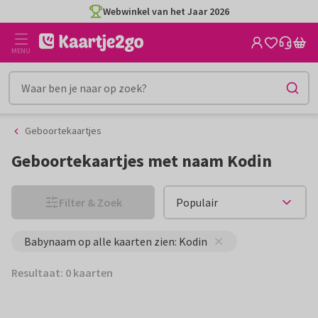
Ga
Ga
Webwinkel van het Jaar 2026
naar
naar
de
het
MENU
inhoud
filter
Geboortekaartjes
Geboortekaartjes met naam Kodin
Filter & Zoek
Babynaam op alle kaarten zien: Kodin
Resultaat: 0 kaarten