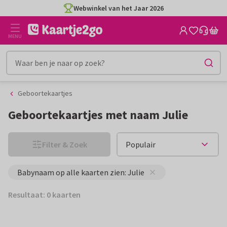
Ga
Ga
Webwinkel van het Jaar 2026
naar
naar
de
het
MENU
inhoud
filter
Geboortekaartjes
Geboortekaartjes met naam Julie
Filter & Zoek
Babynaam op alle kaarten zien: Julie
Resultaat: 0 kaarten