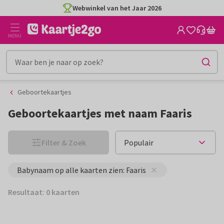
Ga
Ga
Webwinkel van het Jaar 2026
naar
naar
de
het
MENU
inhoud
filter
Geboortekaartjes
Geboortekaartjes met naam Faaris
Filter & Zoek
Babynaam op alle kaarten zien: Faaris
Resultaat: 0 kaarten