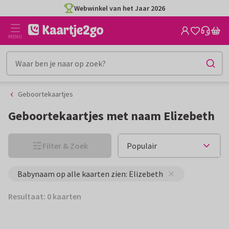
Ga
Ga
Webwinkel van het Jaar 2026
naar
naar
de
het
MENU
inhoud
filter
Geboortekaartjes
Geboortekaartjes met naam Elizebeth
Filter & Zoek
Babynaam op alle kaarten zien: Elizebeth
Resultaat: 0 kaarten