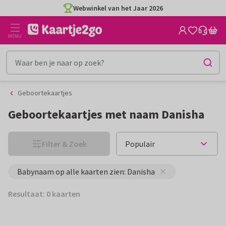
Ga
Ga
Webwinkel van het Jaar 2026
naar
naar
de
het
MENU
inhoud
filter
Geboortekaartjes
Geboortekaartjes met naam Danisha
Filter & Zoek
Babynaam op alle kaarten zien: Danisha
Resultaat: 0 kaarten