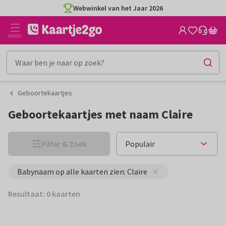
Ga
Ga
Webwinkel van het Jaar 2026
naar
naar
de
het
MENU
inhoud
filter
Geboortekaartjes
Geboortekaartjes met naam Claire
Filter & Zoek
Babynaam op alle kaarten zien: Claire
Resultaat: 0 kaarten