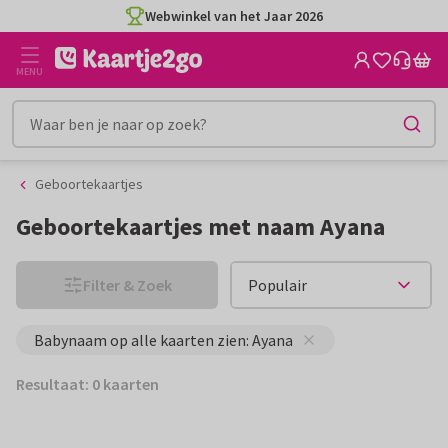
Ga
Ga
Webwinkel van het Jaar 2026
naar
naar
de
het
MENU
inhoud
filter
Geboortekaartjes
Geboortekaartjes met naam Ayana
Filter & Zoek
Babynaam op alle kaarten zien: Ayana
Resultaat: 0 kaarten