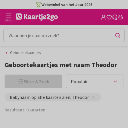
Ga
Ga
Webwinkel van het Jaar 2026
naar
naar
de
het
MENU
inhoud
filter
Geboortekaartjes
Geboortekaartjes met naam Theodor
Filter & Zoek
Babynaam op alle kaarten zien: Theodor
Resultaat: 0 kaarten