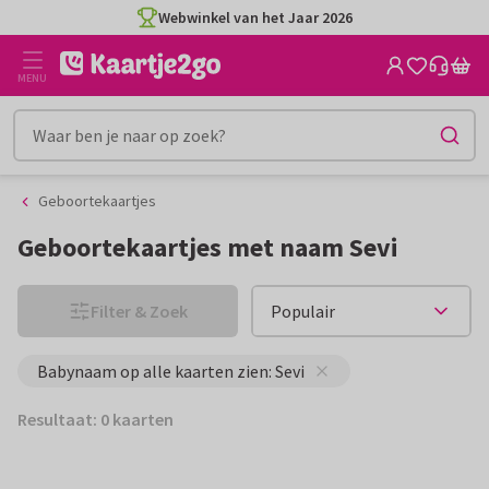
Ga
Ga
Webwinkel van het Jaar 2026
naar
naar
de
het
MENU
inhoud
filter
Geboortekaartjes
Geboortekaartjes met naam Sevi
Filter & Zoek
Babynaam op alle kaarten zien: Sevi
Resultaat: 0 kaarten