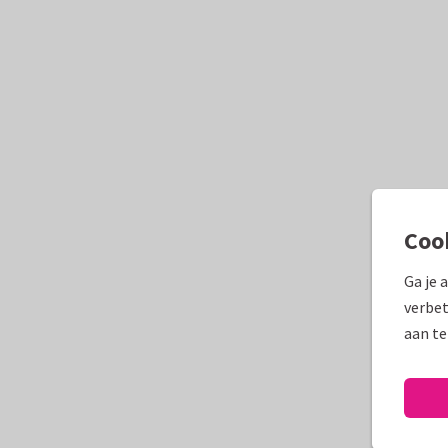
Coo
Ga je 
verbet
aan te