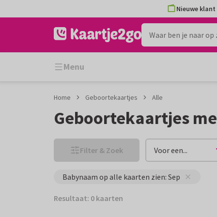
Ga
Ga
Nieuwe klant 
naar
naar
de
het
inhoud
filter
Menu
Home
Geboortekaartjes
Alle
Geboortekaartjes m
Filter & Zoek
Voor een...
Babynaam op alle kaarten zien: Sep
Resultaat: 0 kaarten