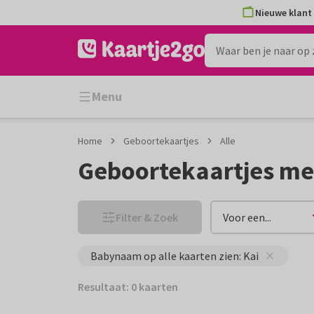
Ga
Ga
Nieuwe klant 
naar
naar
de
het
inhoud
filter
Menu
Home
Geboortekaartjes
Alle
Geboortekaartjes me
Filter & Zoek
Voor een...
Babynaam op alle kaarten zien: Kai
Resultaat: 0 kaarten