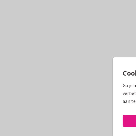
Coo
Ga je 
verbet
aan te