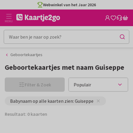
Ga
Ga
Webwinkel van het Jaar 2026
naar
naar
de
het
MENU
inhoud
filter
Geboortekaartjes
Geboortekaartjes met naam Guiseppe
Filter & Zoek
Babynaam op alle kaarten zien: Guiseppe
Resultaat: 0 kaarten