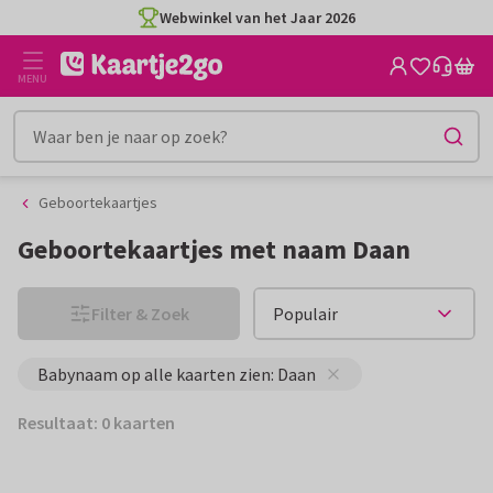
Ga
Ga
Webwinkel van het Jaar 2026
naar
naar
de
het
MENU
inhoud
filter
Geboortekaartjes
Geboortekaartjes met naam Daan
Filter & Zoek
Babynaam op alle kaarten zien: Daan
Resultaat: 0 kaarten