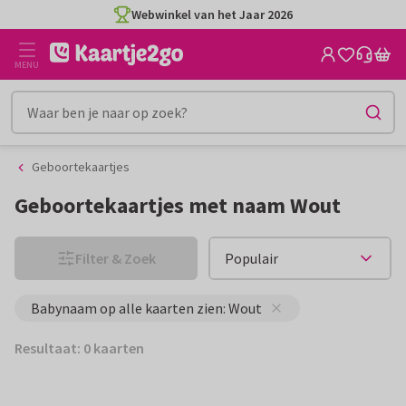
Ga
Ga
Webwinkel van het Jaar 2026
naar
naar
de
het
MENU
inhoud
filter
Geboortekaartjes
Geboortekaartjes met naam Wout
Filter & Zoek
Babynaam op alle kaarten zien: Wout
Resultaat: 0 kaarten