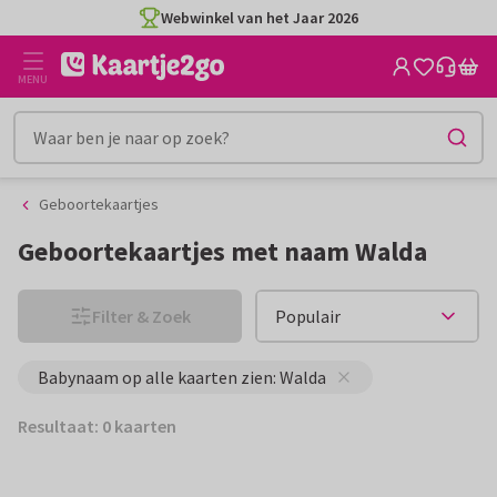
Ga
Ga
Webwinkel van het Jaar 2026
naar
naar
de
het
MENU
inhoud
filter
Geboortekaartjes
Geboortekaartjes met naam Walda
Filter & Zoek
Babynaam op alle kaarten zien: Walda
Resultaat: 0 kaarten