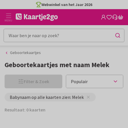
Ga
Ga
Webwinkel van het Jaar 2026
naar
naar
de
het
MENU
inhoud
filter
Geboortekaartjes
Geboortekaartjes met naam Melek
Filter & Zoek
Babynaam op alle kaarten zien: Melek
Resultaat: 0 kaarten