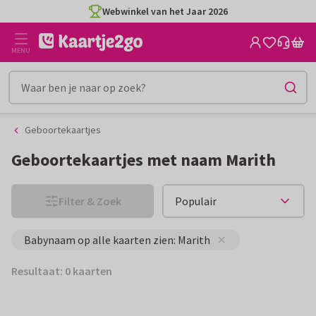
Ga
Ga
Webwinkel van het Jaar 2026
naar
naar
de
het
MENU
inhoud
filter
Geboortekaartjes
Geboortekaartjes met naam Marith
Filter & Zoek
Babynaam op alle kaarten zien: Marith
Resultaat: 0 kaarten