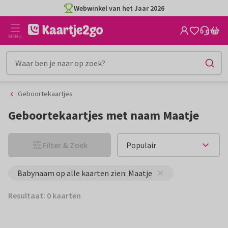
Ga
Ga
Webwinkel van het Jaar 2026
naar
naar
de
het
MENU
inhoud
filter
Geboortekaartjes
Geboortekaartjes met naam Maatje
Filter & Zoek
Babynaam op alle kaarten zien: Maatje
Resultaat: 0 kaarten