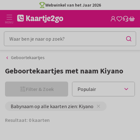
Ga
Ga
Webwinkel van het Jaar 2026
naar
naar
de
het
MENU
inhoud
filter
Geboortekaartjes
Geboortekaartjes met naam Kiyano
Filter & Zoek
Babynaam op alle kaarten zien: Kiyano
Resultaat: 0 kaarten