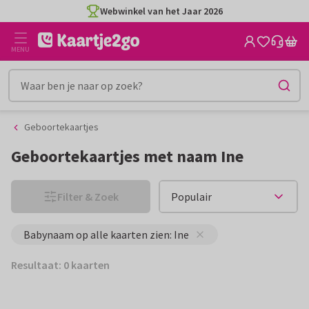
Ga
Ga
Webwinkel van het Jaar 2026
naar
naar
de
het
MENU
inhoud
filter
Geboortekaartjes
Geboortekaartjes met naam Ine
Filter & Zoek
Babynaam op alle kaarten zien: Ine
Resultaat: 0 kaarten